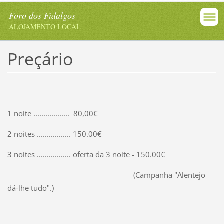
Foro dos Fidalgos
ALOJAMENTO LOCAL
Preçário
1 noite .................. 80,00€
2 noites ................. 150.00€
3 noites ................. oferta da 3 noite - 150.00€
(Campanha "Alentejo
dá-lhe tudo".)