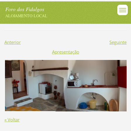
Foro dos Fidalgos
ALOJAMENTO LOCAL
Anterior
Seguinte
Apresentação
« Voltar