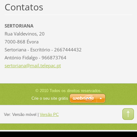
Contatos
SERTORIANA
Rua Valdevinos, 20
7000-868 Évora
Sertoriana - Escrítório - 2667444432
António Fidalgo - 966873764
sertoria
na@mail.
telepac.
pt
© 2010 Todos os direitos reservados.
Crie o seu site grátis
Ver:
Versão móvel
|
Versão PC