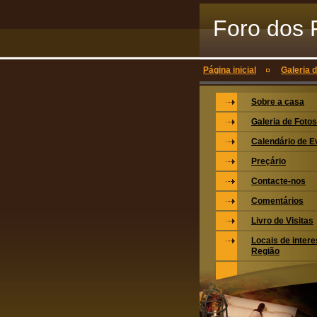
Foro dos 
Página inicial
Galeria 
Sobre a casa
Galeria de Fotos
Calendário de E
Preçário
Contacte-nos
Comentários
Livro de Visitas
Locais de inter
Região