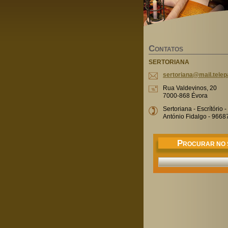
C
ONTATOS
SERTORIANA
sertoria
na@mail.
telep
Rua Valdevinos, 20
7000-868 Évora
Sertoriana - Escrítório
António Fidalgo - 966
P
ROCURAR NO 