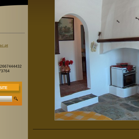
ac.
pt
 - 2667444432
873764
SITE