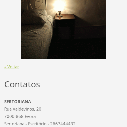
« Voltar
Contatos
SERTORIANA
Rua Valdevinos, 20
7000-868 Évora
Sertoriana - Escrítório - 2667444432